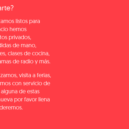
rte?
amos listos para
pacio hemos
os privados,
didas de mano,
s, clases de cocina,
amas de radio y más.
amos, visita a ferias,
amos con servicio de
s alguna de estas
eva por favor llena
nderemos.