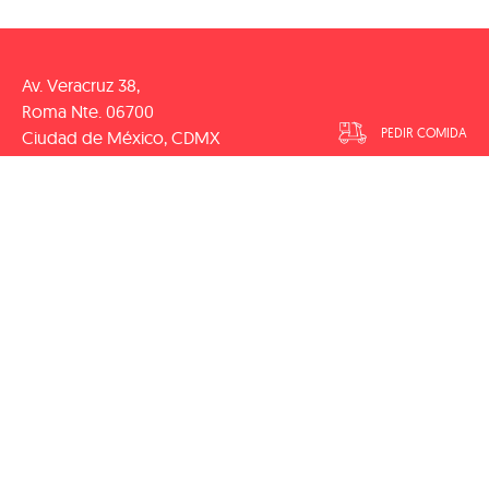
Av. Veracruz 38,
Roma Nte. 06700
PEDIR COMIDA
Ciudad de México, CDMX
Lunes a Sábado 13:00 - 23:30 h
Domingo 13:00 - 22:00 h
contacto@vecchioforno.mx
NUESTROS CLIENTES NOS RECOMIENDAN